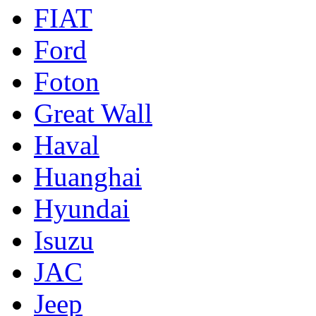
FIAT
Ford
Foton
Great Wall
Haval
Huanghai
Hyundai
Isuzu
JAC
Jeep