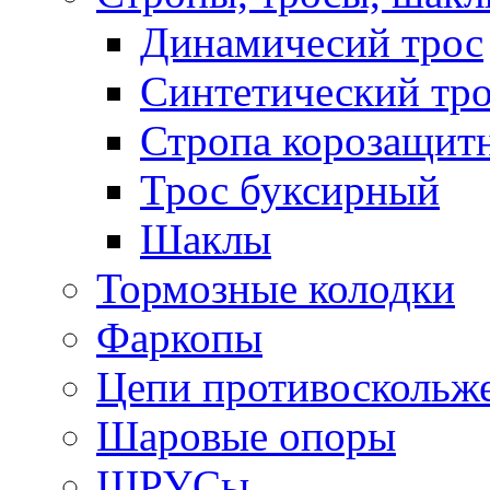
Динамичесий трос
Синтетический тро
Стропа корозащит
Трос буксирный
Шаклы
Тормозные колодки
Фаркопы
Цепи противоскольж
Шаровые опоры
ШРУСы