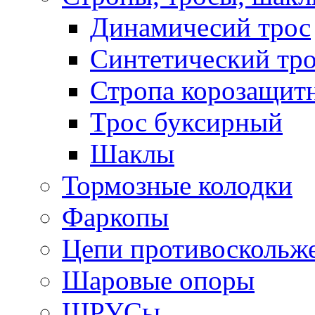
Динамичесий трос
Синтетический тро
Стропа корозащит
Трос буксирный
Шаклы
Тормозные колодки
Фаркопы
Цепи противоскольж
Шаровые опоры
ШРУСы