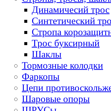
Динамичесий трос
Синтетический тро
Стропа корозащит
Трос буксирный
Шаклы
Тормозные колодки
Фаркопы
Цепи противоскольж
Шаровые опоры
ШРУСы