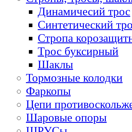
Динамичесий трос
Синтетический тро
Стропа корозащит
Трос буксирный
Шаклы
Тормозные колодки
Фаркопы
Цепи противоскольж
Шаровые опоры
ШРУСы