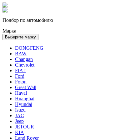
Подбор по автомобилю
Марка
Выберите марку
DONGFENG
BAW
Changan
Chevrolet
FIAT
Ford
Foton
Great Wall
Haval
Huanghai
Hyundai
Isuzu
JAC
Jeep
JETOUR
KIA
Land Rover