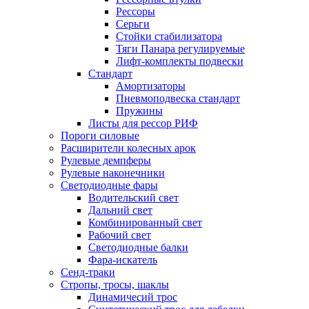
Рессоры
Серьги
Стойки стабилизатора
Тяги Панара регулируемые
Лифт-комплекты подвески
Стандарт
Амортизаторы
Пневмоподвеска стандарт
Пружины
Листы для рессор РИФ
Пороги силовые
Расширители колесных арок
Рулевые демпферы
Рулевые наконечники
Светодиодные фары
Водительский свет
Дальний свет
Комбинированный свет
Рабочий свет
Светодиодные балки
Фара-искатель
Сенд-траки
Стропы, тросы, шаклы
Динамичесий трос