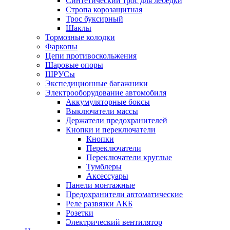
Синтетический трос для лебедки
Стропа корозащитная
Трос буксирный
Шаклы
Тормозные колодки
Фаркопы
Цепи противоскольжения
Шаровые опоры
ШРУСы
Экспедиционные багажники
Электрооборудование автомобиля
Аккумуляторные боксы
Выключатели массы
Держатели предохранителей
Кнопки и переключатели
Кнопки
Переключатели
Переключатели круглые
Тумблеры
Аксессуары
Панели монтажные
Предохранители автоматические
Реле развязки АКБ
Розетки
Электрический вентилятор