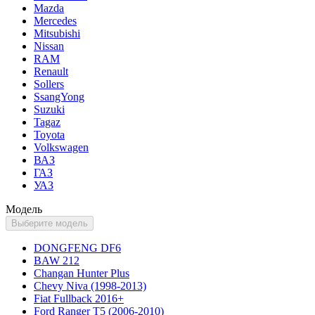
Mazda
Mercedes
Mitsubishi
Nissan
RAM
Renault
Sollers
SsangYong
Suzuki
Tagaz
Toyota
Volkswagen
ВАЗ
ГАЗ
УАЗ
Модель
Выберите модель
DONGFENG DF6
BAW 212
Changan Hunter Plus
Chevy Niva (1998-2013)
Fiat Fullback 2016+
Ford Ranger T5 (2006-2010)