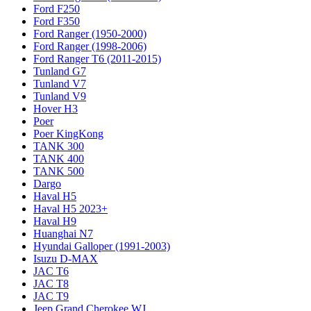
Ford F250
Ford F350
Ford Ranger (1950-2000)
Ford Ranger (1998-2006)
Ford Ranger T6 (2011-2015)
Tunland G7
Tunland V7
Tunland V9
Hover H3
Poer
Poer KingKong
TANK 300
TANK 400
TANK 500
Dargo
Haval H5
Haval H5 2023+
Haval H9
Huanghai N7
Hyundai Galloper (1991-2003)
Isuzu D-MAX
JAC T6
JAC T8
JAC T9
Jeep Grand Cherokee WJ