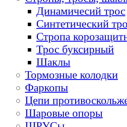
Динамичесий трос
Синтетический тро
Стропа корозащит
Трос буксирный
Шаклы
Тормозные колодки
Фаркопы
Цепи противоскольж
Шаровые опоры
ШРУСы