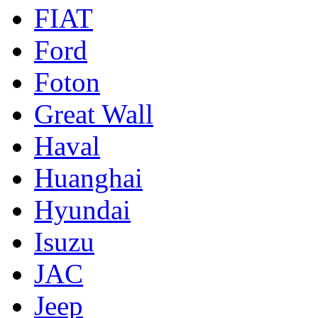
FIAT
Ford
Foton
Great Wall
Haval
Huanghai
Hyundai
Isuzu
JAC
Jeep