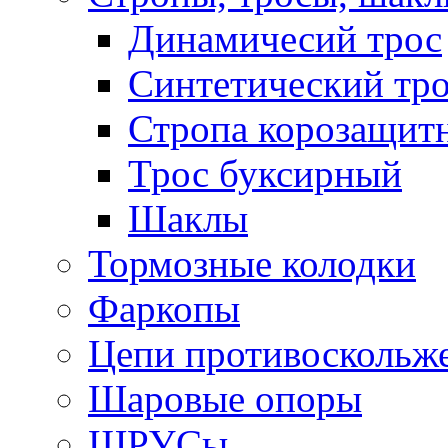
Динамичесий трос
Синтетический тро
Стропа корозащит
Трос буксирный
Шаклы
Тормозные колодки
Фаркопы
Цепи противоскольж
Шаровые опоры
ШРУСы