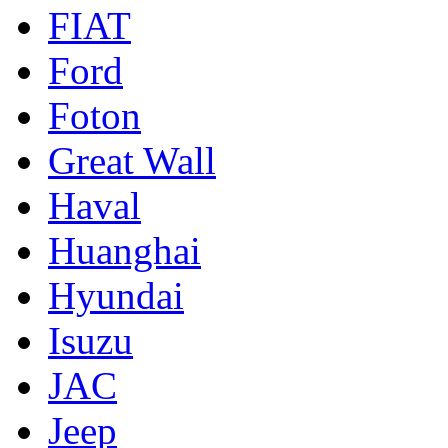
FIAT
Ford
Foton
Great Wall
Haval
Huanghai
Hyundai
Isuzu
JAC
Jeep