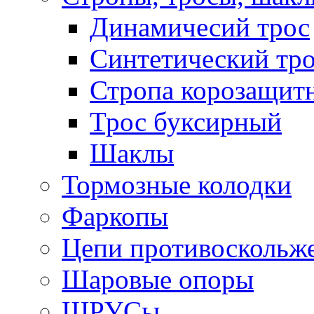
Динамичесий трос
Синтетический тро
Стропа корозащит
Трос буксирный
Шаклы
Тормозные колодки
Фаркопы
Цепи противоскольж
Шаровые опоры
ШРУСы