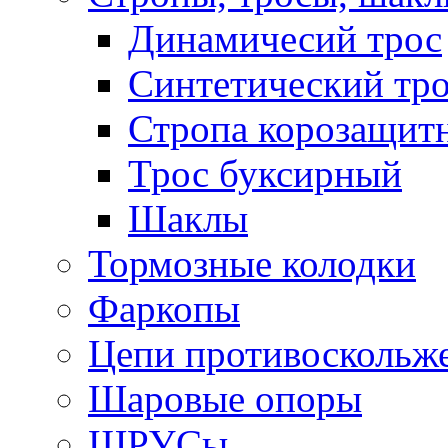
Динамичесий трос
Синтетический тро
Стропа корозащит
Трос буксирный
Шаклы
Тормозные колодки
Фаркопы
Цепи противоскольж
Шаровые опоры
ШРУСы