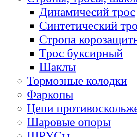
Динамичесий трос
Синтетический тро
Стропа корозащит
Трос буксирный
Шаклы
Тормозные колодки
Фаркопы
Цепи противоскольж
Шаровые опоры
ШРУСы