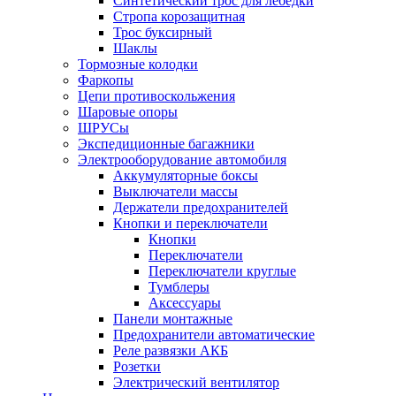
Синтетический трос для лебедки
Стропа корозащитная
Трос буксирный
Шаклы
Тормозные колодки
Фаркопы
Цепи противоскольжения
Шаровые опоры
ШРУСы
Экспедиционные багажники
Электрооборудование автомобиля
Аккумуляторные боксы
Выключатели массы
Держатели предохранителей
Кнопки и переключатели
Кнопки
Переключатели
Переключатели круглые
Тумблеры
Аксессуары
Панели монтажные
Предохранители автоматические
Реле развязки АКБ
Розетки
Электрический вентилятор