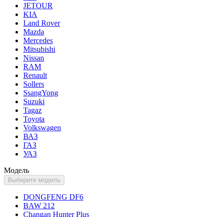
JETOUR
KIA
Land Rover
Mazda
Mercedes
Mitsubishi
Nissan
RAM
Renault
Sollers
SsangYong
Suzuki
Tagaz
Toyota
Volkswagen
ВАЗ
ГАЗ
УАЗ
Модель
Выберите модель
DONGFENG DF6
BAW 212
Changan Hunter Plus