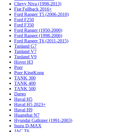
Chevy Niva (1998-2013)
Fiat Fullback 2016+
Ford Ranger T5 (2006-2010)
Ford F250
Ford F350
Ford Ranger (1950-2000)
Ford Ranger (1998-2006)
Ford Ranger T6 (2011-2015)
Tunland G7
Tunland V7
Tunland V9
Hover H3
Poer
Poer KingKong
TANK 300
TANK 400
TANK 500
Dargo
Haval H5
Haval H5 2023+
Haval H9
Huanghai N7
Hyundai Galloper (1991-2003)
Isuzu D-MAX
JAC T6