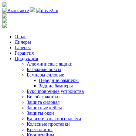
Регистрация
О нас
Дилеры
Галерея
Гарантия
Продукция
Алюминиевые ящики
Багажные боксы
Бамперы силовые
Передние бамперы
Задние бамперы
Буксировочные устройства
Велобагажники
Защита силовая
Защитные кейсы
Защиты окон
Калитки запасного колеса
Колесные проставки
Крестовины
Кронштейны