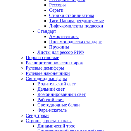
Рессоры
Серьги
Стойки стабилизатора
Тяги Панара регулируемые
Лифт-комплекты подвески
Стандарт
Амортизаторы
Пневмоподвеска стандарт
Пружины
Листы для рессор РИФ
Пороги силовые
Расширители колесных арок
Рулевые демпферы
Рулевые наконечники
Светодиодные фары
Водительский свет
Дальний свет
Комбинированный свет
Рабочий свет
Светодиодные балки
Фара-искатель
Сенд-траки
Стропы, тросы, шаклы
Динамичесий трос