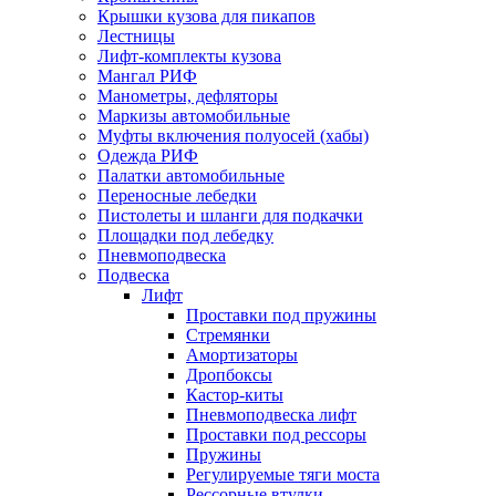
Крышки кузова для пикапов
Лестницы
Лифт-комплекты кузова
Мангал РИФ
Манометры, дефляторы
Маркизы автомобильные
Муфты включения полуосей (хабы)
Одежда РИФ
Палатки автомобильные
Переносные лебедки
Пистолеты и шланги для подкачки
Площадки под лебедку
Пневмоподвеска
Подвеска
Лифт
Проставки под пружины
Стремянки
Амортизаторы
Дропбоксы
Кастор-киты
Пневмоподвеска лифт
Проставки под рессоры
Пружины
Регулируемые тяги моста
Рессорные втулки