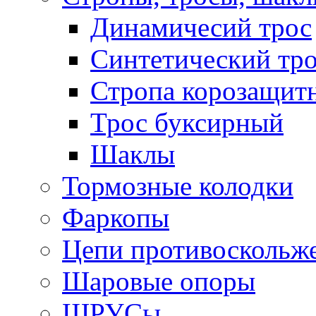
Динамичесий трос
Синтетический тро
Стропа корозащит
Трос буксирный
Шаклы
Тормозные колодки
Фаркопы
Цепи противоскольж
Шаровые опоры
ШРУСы