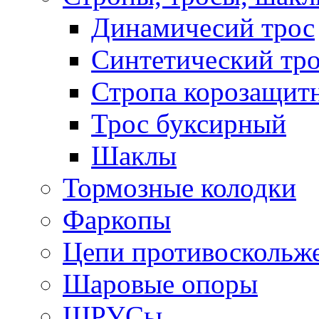
Динамичесий трос
Синтетический тро
Стропа корозащит
Трос буксирный
Шаклы
Тормозные колодки
Фаркопы
Цепи противоскольж
Шаровые опоры
ШРУСы