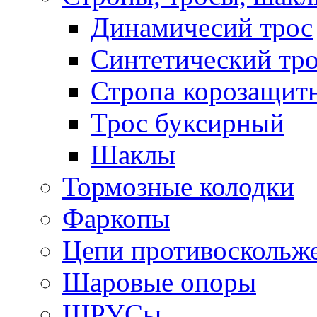
Динамичесий трос
Синтетический тро
Стропа корозащит
Трос буксирный
Шаклы
Тормозные колодки
Фаркопы
Цепи противоскольж
Шаровые опоры
ШРУСы