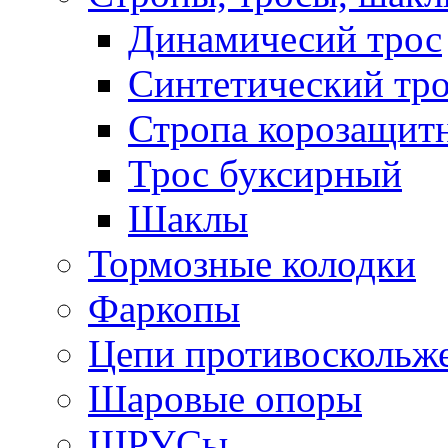
Динамичесий трос
Синтетический тро
Стропа корозащит
Трос буксирный
Шаклы
Тормозные колодки
Фаркопы
Цепи противоскольж
Шаровые опоры
ШРУСы